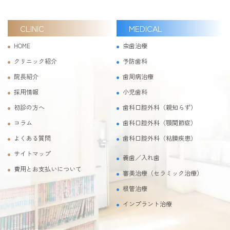
CLINIC
MEDICAL
HOME
虫歯治療
クリニック紹介
予防歯科
院長紹介
歯周病治療
採用情報
小児歯科
初診の方へ
歯科口腔外科（親知らず）
コラム
歯科口腔外科（顎関節症）
よくある質問
歯科口腔外科（粘膜疾患）
サイトマップ
義歯／入れ歯
費用とお支払いについて
審美治療（セラミック治療）
根管治療
インプラント治療