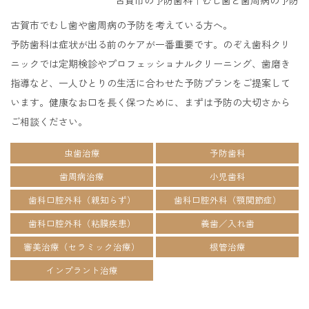
古賀市でむし歯や歯周病の予防を考えている方へ。
予防歯科は症状が出る前のケアが一番重要です。のぞえ歯科クリ
ニックでは定期検診やプロフェッショナルクリーニング、歯磨き
指導など、一人ひとりの生活に合わせた予防プランをご提案して
います。健康なお口を長く保つために、まずは予防の大切さから
ご相談ください。
虫歯治療
予防歯科
歯周病治療
小児歯科
歯科口腔外科（親知らず）
歯科口腔外科（顎関節症）
歯科口腔外科（粘膜疾患）
義歯／入れ歯
審美治療（セラミック治療）
根管治療
インプラント治療