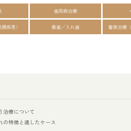
科
歯周病治療
粘膜疾患）
義歯／入れ歯
審美治療
う治療について
れの特徴と適したケース