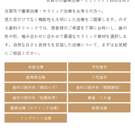
古賀市で審美治療・セラミック治療をお考えの方へ。
見た目だけでなく機能性も大切にした治療をご提案します。のぞ
え歯科クリニックでは、患者様のご希望を丁寧にお伺いし、歯の
色や形、噛み合わせに合わせて最適なセラミック素材を選択しま
す。自然な白さと長持ちを目指した治療について、まずはお気軽
にご相談ください。
虫歯治療
予防歯科
歯周病治療
小児歯科
歯科口腔外科（親知らず）
歯科口腔外科（顎関節症）
歯科口腔外科（粘膜疾患）
義歯／入れ歯
審美治療（セラミック治療）
根管治療
インプラント治療