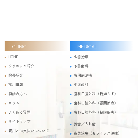
CLINIC
MEDICAL
HOME
虫歯治療
クリニック紹介
予防歯科
院長紹介
歯周病治療
採用情報
小児歯科
初診の方へ
歯科口腔外科（親知らず）
コラム
歯科口腔外科（顎関節症）
よくある質問
歯科口腔外科（粘膜疾患）
サイトマップ
義歯／入れ歯
費用とお支払いについて
審美治療（セラミック治療）